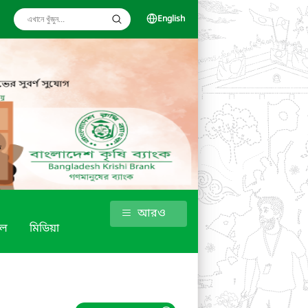
English
আরও
শল
মিডিয়া