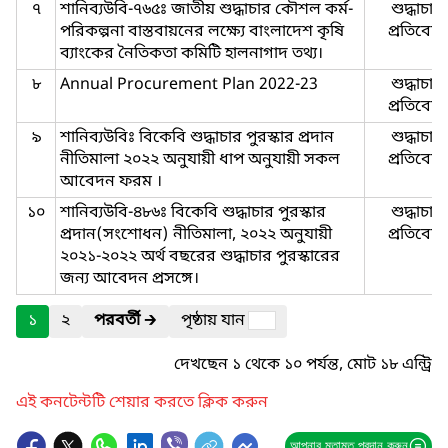
৭
শানিব্যউবি-৭৬৫ঃ জাতীয় শুদ্ধাচার কৌশল কর্ম-
শুদ্ধাচার-
পরিকল্পনা বাস্তবায়নের লক্ষ্যে বাংলাদেশ কৃষি
প্রতিবেদ
ব্যাংকের নৈতিকতা কমিটি হালনাগাদ তথ্য।
৮
Annual Procurement Plan 2022-23
শুদ্ধাচার-
প্রতিবেদ
৯
শানিব্যউবিঃ বিকেবি শুদ্ধাচার পুরস্কার প্রদান
শুদ্ধাচার-
নীতিমালা ২০২২ অনুযায়ী ধাপ অনুযায়ী সকল
প্রতিবেদ
আবেদন ফরম ।
১০
শানিব্যউবি-৪৮৬ঃ বিকেবি শুদ্ধাচার পুরস্কার
শুদ্ধাচার-
প্রদান(সংশোধন) নীতিমালা, ২০২২ অনুযায়ী
প্রতিবেদ
২০২১-২০২২ অর্থ বছরের শুদ্ধাচার পুরস্কারের
জন্য আবেদন প্রসঙ্গে।
১
২
পরবর্তী
🡲
পৃষ্ঠায় যান
দেখছেন ১ থেকে ১০ পর্যন্ত, মোট ১৮ এন্ট্রি
এই কনটেন্টটি শেয়ার করতে ক্লিক করুন
আপনার মতামত প্রদান করুন