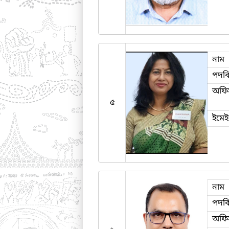
নাম
পদব
অফি
৫
ইমে
নাম
পদব
অফি