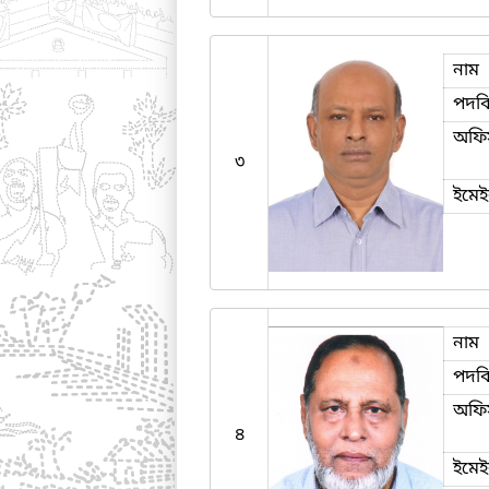
নাম
পদব
অফি
৩
ইমে
নাম
পদব
অফি
৪
ইমে