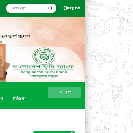
English
আরও
শল
মিডিয়া