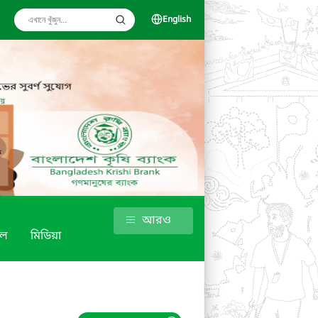
English
আরও
শল
মিডিয়া