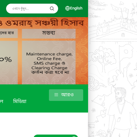
English
আরও
শল
মিডিয়া